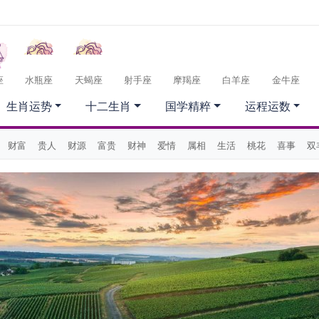
座
水瓶座
天蝎座
射手座
摩羯座
白羊座
金牛座
生肖运势
十二生肖
国学精粹
运程运数
财富
贵人
财源
富贵
财神
爱情
属相
生活
桃花
喜事
双