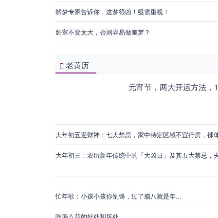
解梦专家告诉你，这梦很凶！亟需重视！
卧室不要太大，否则容易做噩梦？
老黄历
元宵节，两大开运方法，1
大年初五迎财神：七大禁忌，家中特定区域不宜行房，裸
大年初三：农历新年传统中的「大凶日」及其五大禁忌，
忙年歌：小孩小孩你别馋，过了腊八就是年...
吃腊八蒜的好处和坏处