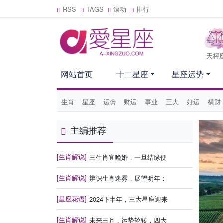
RSS
TAGS
滚动
排行
天枰
网站首页
十二星座
星座运势
生肖
星座
运势
财运
事业
三大
好运
横财
主编推荐
[生肖解说]
三生肖宜晚婚，一旦结缘便
[生肖解说]
辨识生肖迷雾，展望明年：
[星座花语]
2024下半年，三大星座迎来
[生肖解说]
未来三月，运势轮转，四大