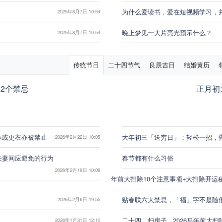
为什么爱读书，爱在短视频学习，
2025年8月7日 10:54
晚上梦见一大片亮光预示什么？
2025年8月7日 10:54
传统节日
二十四节气
良辰吉日
结婚黄历
2个禁忌
正月初
体或更衣亦被禁止
大年初三「送穷日」：轻松一招，
2026年2月22日 10:05
夫妻间应避免的行为
春节都有什么习俗
2026年2月19日 10:09
年前大扫除10个注意事项+大扫除开运
贴春联六大禁忌，「福」字不是随
2026年2月6日 19:55
二十四，扫房子...2026马年前
2026年1月31日 12:10