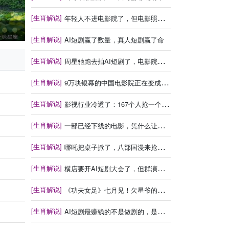
[生肖解说]
年轻人不进电影院了，但电影照样有人看
[生肖解说]
AI短剧赢了数量，真人短剧赢了命
[生肖解说]
周星驰跑去拍AI短剧了，电影院还剩什么？
[生肖解说]
9万块银幕的中国电影院正在变成什么？
[生肖解说]
影视行业冷透了：167个人抢一个活，顶流演员台上求工作
[生肖解说]
一部已经下线的电影，凭什么让陈道明袁和平吴京跑一趟兰州
[生肖解说]
哪吒把桌子掀了，八部国漫来抢饭碗了
[生肖解说]
横店要开AI短剧大会了，但群演们已经不关心了
[生肖解说]
《功夫女足》七月见！欠星爷的电影票，这次终于能还了
[生肖解说]
AI短剧最赚钱的不是做剧的，是卖算力、卖模型、卖工具的