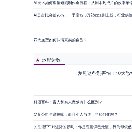
AI技术如何重塑短剧制作全流程：从剧本到成片的效率革
AI剧占比突破95%：一季度12.8万部微短剧上线，行业
四大血型如何认清真实的自己？
运程运数
梦见这些别害怕！10大恐
解盟百科：富人和穷人做梦有什么区别？
梦见公司全是蟑螂，而且小人当道，当如何化解？
关注“眼下”对运势的影响：你是否意识已觉醒，行为却依