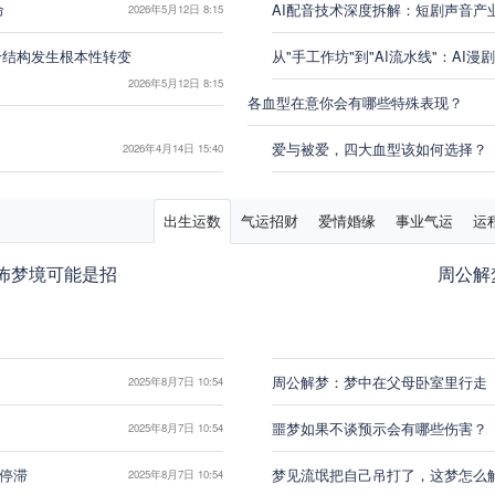
命
AI配音技术深度拆解：短剧声音产
2026年5月12日 8:15
供给结构发生根本性转变
从"手工作坊"到"AI流水线"：A
2026年5月12日 8:15
各血型在意你会有哪些特殊表现？
爱与被爱，四大血型该如何选择？
2026年4月14日 15:40
四大血型分手后都在想些什么？
出生运数
气运招财
爱情婚缘
事业气运
运
怖梦境可能是招
周公解
周公解梦：梦中在父母卧室里行走
2025年8月7日 10:54
噩梦如果不谈预示会有哪些伤害？
2025年8月7日 10:54
然停滞
梦见流氓把自己吊打了，这梦怎么
2025年8月7日 10:54