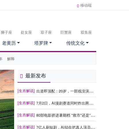
移动端
狮子座
处女座
双子座
巨蟹座
双鱼座
老黄历
塔罗牌
传统文化
丰
解释
最新发布
[生肖解说]
出道即顶配：20岁，一部戏没演过，黄多多凭什么搭档王一博汤唯？
[生肖解说]
7月2日，AI漫剧赛道同时炸出两颗雷：这个行业疯了
[生肖解说]
80部电影挤进暑期档 "救市"还是"找死"？
[生肖解说]
7亿人刷短剧，AI却在把真人演员逼上绝路