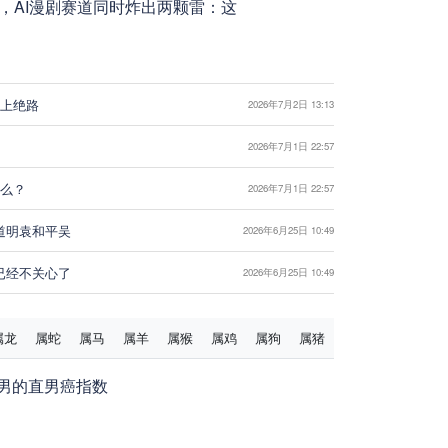
日，AI漫剧赛道同时炸出两颗雷：这
逼上绝路
2026年7月2日 13:13
2026年7月1日 22:57
什么？
2026年7月1日 22:57
道明袁和平吴
2026年6月25日 10:49
已经不关心了
2026年6月25日 10:49
属龙
属蛇
属马
属羊
属猴
属鸡
属狗
属猪
男的直男癌指数