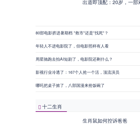
出道即顶配：20岁，一部
80部电影挤进暑期档 "救市"还是"找死"？
年轻人不进电影院了，但电影照样有人看
周星驰跑去拍AI短剧了，电影院还剩什么？
影视行业冷透了：167个人抢一个活，顶流演员
哪吒把桌子掀了，八部国漫来抢饭碗了
十二生肖
生肖鼠如何控诉爸爸